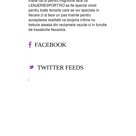
inalte cat si pentru mignione face ca
LENJERIESPORT.RO sa fie special creat
pentru toate femeile care se vor speciale in
fiecare zi si face un pas inainte pentru
acceptarea realitatii ca lenjeria intima nu
trebuie aleasa din reclamele vazute ci in functie
de trasaturile fiecareia.
FACEBOOK
TWITTER FEEDS