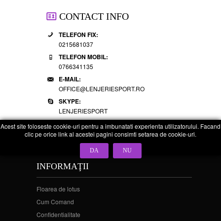
CONTACT INFO
TELEFON FIX:
0215681037
TELEFON MOBIL:
0766341135
E-MAIL:
OFFICE@LENJERIESPORT.RO
SKYPE:
LENJERIESPORT
Acest site foloseste cookie-uri pentru a imbunatati experienta utilizatorului. Facand
clic pe orice link al acestei pagini consimti setarea de cookie-uri.
DA
NU
INFORMAŢII
Floarea de lotus
Cum Comand
Confidentialitate