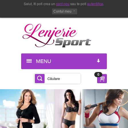
Salut, Iti poti crea un
cont nou
sau te poti
autentifica
.
Contul meu
MENU
0