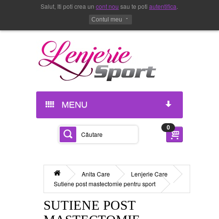
Salut, Iti poti crea un
cont nou
sau te poti
autentifica
.
Contul meu
MENU
0
Anita Care
Lenjerie Care
Sutiene post mastectomie pentru sport
SUTIENE POST