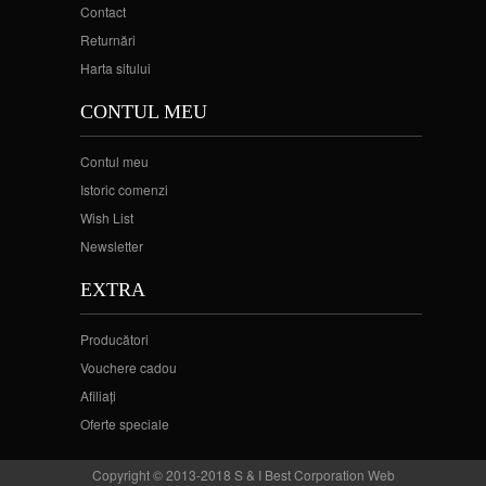
Contact
Returnări
Harta sitului
CONTUL MEU
Contul meu
Istoric comenzi
Wish List
Newsletter
EXTRA
Producători
Vouchere cadou
Afiliaţi
Oferte speciale
Copyright © 2013-2018 S & I Best Corporation Web