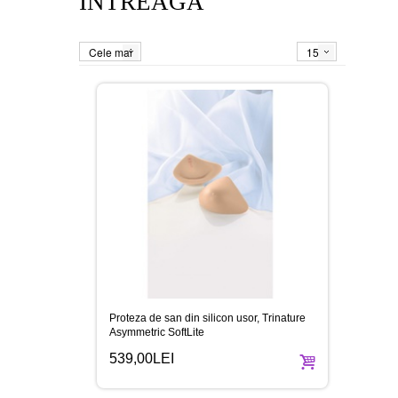
INTREAGA
Cele mai
15
vandute
Proteza de san din silicon usor, Trinature
Asymmetric SoftLite
539,00LEI