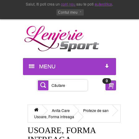
Salut, Iti poti crea un
cont nou
sau te poti
autentifica
.
Contul meu
MENU
0
Anita Care
Proteze de san
Usoare, Forma intreaga
USOARE, FORMA