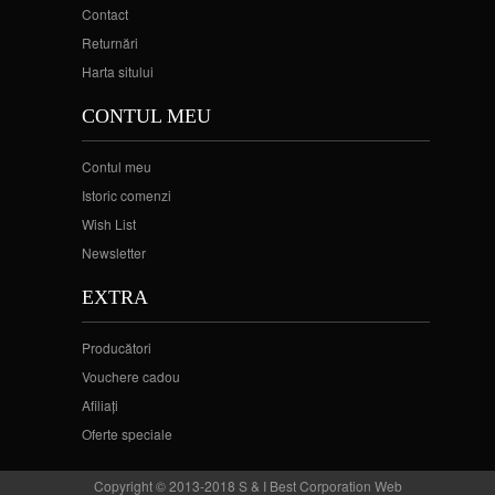
Contact
Returnări
Harta sitului
CONTUL MEU
Contul meu
Istoric comenzi
Wish List
Newsletter
EXTRA
Producători
Vouchere cadou
Afiliaţi
Oferte speciale
Copyright © 2013-2018 S & I Best Corporation Web