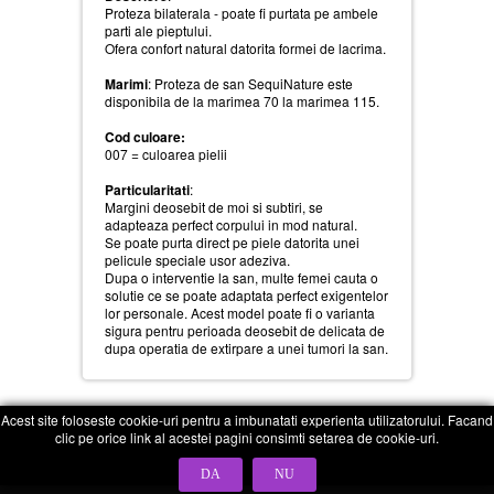
Proteza bilaterala - poate fi purtata pe ambele
parti ale pieptului.
Ofera confort natural datorita formei de lacrima.
Marimi
: Proteza de san SequiNature este
disponibila de la marimea 70 la marimea 115.
Cod culoare:
007 = culoarea pielii
Particularitati
:
Margini deosebit de moi si subtiri, se
adapteaza perfect corpului in mod natural.
Se poate purta direct pe piele datorita unei
pelicule speciale usor adeziva.
Dupa o interventie la san, multe femei cauta o
solutie ce se poate adaptata perfect exigentelor
lor personale. Acest model poate fi o varianta
sigura pentru perioada deosebit de delicata de
dupa operatia de extirpare a unei tumori la san.
Acest site foloseste cookie-uri pentru a imbunatati experienta utilizatorului. Facand
clic pe orice link al acestei pagini consimti setarea de cookie-uri.
DA
NU