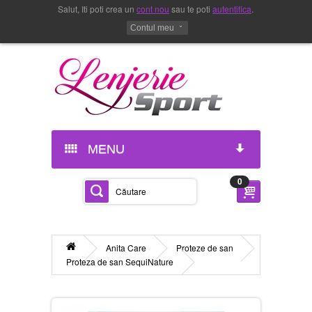
Salut, Iti poti crea un
cont nou
sau te poti
autentifica
.
Contul meu
MENU
0
Anita Care
Proteze de san
Proteza de san SequiNature