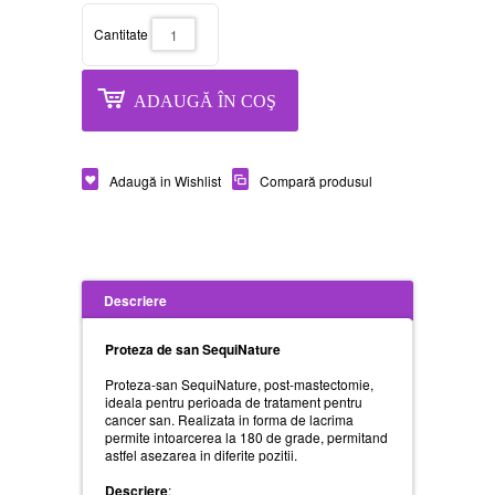
Cantitate
ADAUGĂ ÎN COŞ
Adaugă in Wishlist
Compară produsul
Descriere
Proteza de san SequiNature
Proteza-san SequiNature, post-mastectomie,
ideala pentru perioada de tratament pentru
cancer san. Realizata in forma de lacrima
permite intoarcerea la 180 de grade, permitand
astfel asezarea in diferite pozitii.
Descriere
: