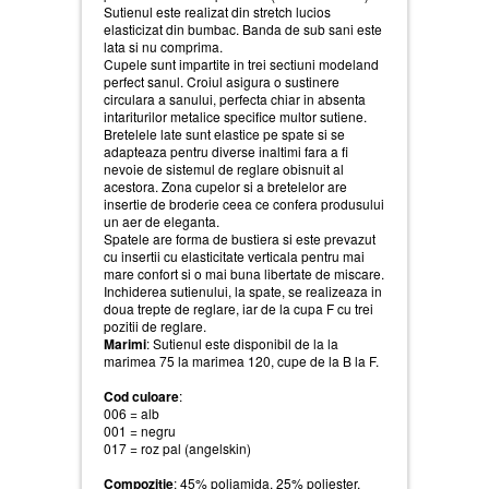
Sutienul este realizat din stretch lucios
elasticizat din bumbac. Banda de sub sani este
lata si nu comprima.
Cupele sunt impartite in trei sectiuni modeland
perfect sanul. Croiul asigura o sustinere
circulara a sanului, perfecta chiar in absenta
intariturilor metalice specifice multor sutiene.
Bretelele late sunt elastice pe spate si se
adapteaza pentru diverse inaltimi fara a fi
nevoie de sistemul de reglare obisnuit al
acestora. Zona cupelor si a bretelelor are
insertie de broderie ceea ce confera produsului
un aer de eleganta.
Spatele are forma de bustiera si este prevazut
cu insertii cu elasticitate verticala pentru mai
mare confort si o mai buna libertate de miscare.
Inchiderea sutienului, la spate, se realizeaza in
doua trepte de reglare, iar de la cupa F cu trei
pozitii de reglare.
Marimi
: Sutienul este disponibil de la la
marimea 75 la marimea 120, cupe de la B la F.
Cod culoare
:
006 = alb
001 = negru
017 = roz pal (angelskin)
Compozitie
: 45% poliamida, 25% poliester,