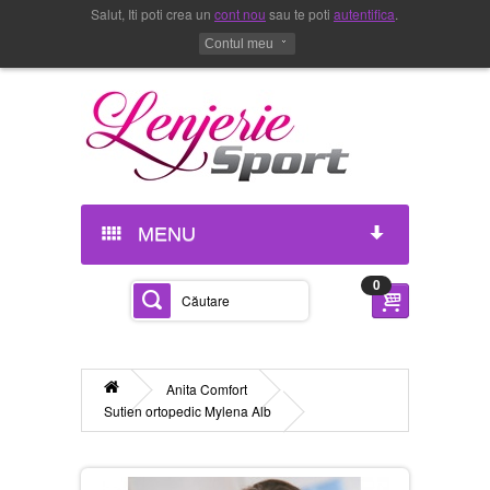
Salut, Iti poti crea un
cont nou
sau te poti
autentifica
.
Contul meu
MENU
0
Anita Comfort
Sutien ortopedic Mylena Alb