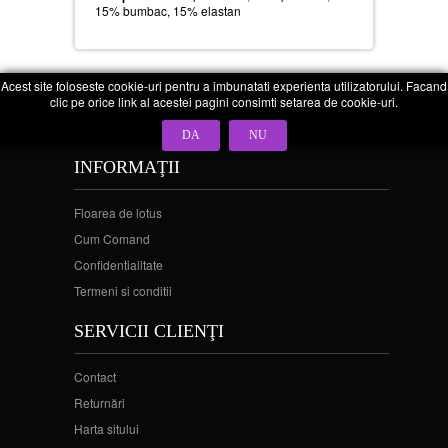
15% bumbac, 15% elastan
Acest site foloseste cookie-uri pentru a imbunatati experienta utilizatorului. Facand
clic pe orice link al acestei pagini consimti setarea de cookie-uri.
DA
NU
INFORMAŢII
Floarea de lotus
Cum Comand
Confidentialitate
Termeni si conditii
SERVICII CLIENŢI
Contact
Returnări
Harta sitului